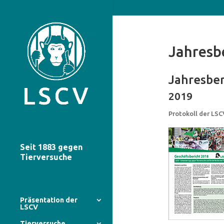
Jahresb
Jahresbe
2019
Protokoll der LS
Seit 1883 gegen
Tierversuche
Präsentation der
LSCV
Tierversuche