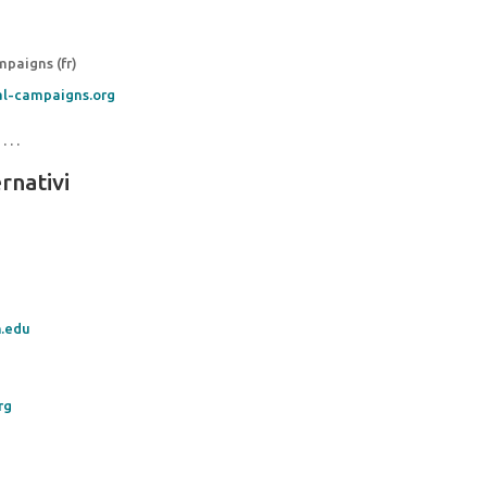
paigns (fr)
al-campaigns.org
 . . .
rnativi
h.edu
rg