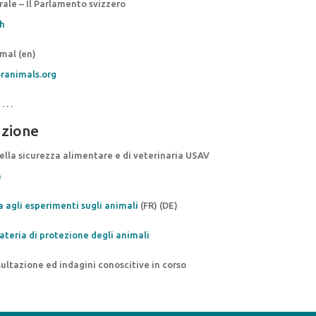
ale – Il Parlamento svizzero
h
mal (en)
ranimals.org
 . . .
zione
della sicurezza alimentare e di veterinaria USAV
h
a agli esperimenti sugli animali
(FR) (DE)
ateria di protezione degli animali
ultazione ed indagini conoscitive in corso