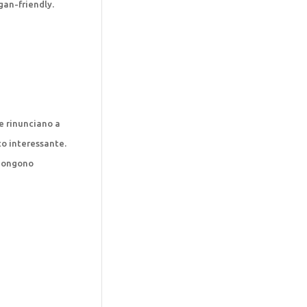
gan-friendly.
e rinunciano a
o interessante.
opongono