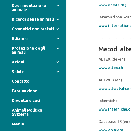
www.eceae.org
Sperimentazione
animale
International-cam
Ricerca senza animali
www.internation
Cosmetici non testati
. . . . . . . . . . . . . . . . . . .
Edizioni
Metodi alte
Protezione degli
animali
ALTEX (de-en)
Azioni
www.altex.ch
Salute
ALTWEB (en)
Contatto
www.altweb.jhsp
Fare un dono
Diventare soci
Interniche
www.interniche.o
Animali Politica
Svizerra
Database 3R (en)
Media
www.go3r.org