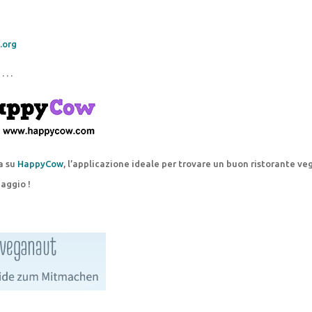
.org
 . . .
a su
HappyCow
, l’applicazione ideale per trovare un buon ristorante v
iaggio !