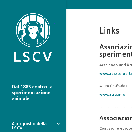
Links
Associazio
sperimen
Ärztinnen und Ärz
www.aerztefuerti
ATRA (it-fr-de)
Dal 1883 contro la
sperimentazione
www.atra.info
animale
. . . . . . . . . . . . . . . . . . .
Associazion
A proposito della
LSCV
Coalizione europ