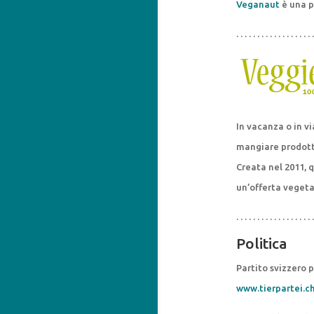
Veganaut
è una p
. . . . . . . . . . . . . . . . . . .
In vacanza o in v
mangiare prodotti
Creata nel 2011, 
un’offerta vegeta
. . . . . . . . . . . . . . . . . . .
Politica
Partito svizzero p
www.tierpartei.c