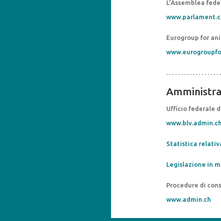
L’Assemblea feder
www.parlament.c
Eurogroup for ani
www.eurogroupfo
. . . . . . . . . . . . . . . . . . .
Amministra
Ufficio federale 
www.blv.admin.c
Statistica relativ
Legislazione in m
Procedure di cons
www.admin.ch