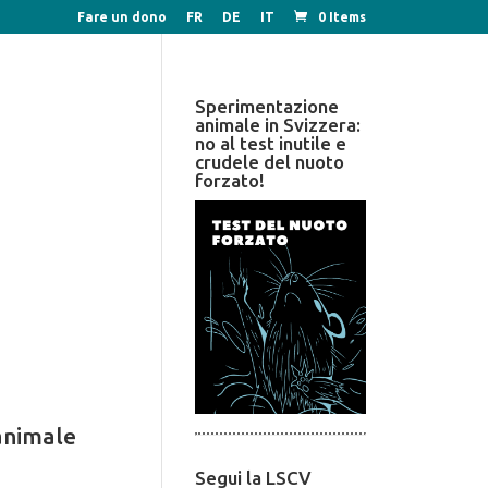
Fare un dono
FR
DE
IT
0 Items
Sperimentazione
animale in Svizzera:
no al test inutile e
crudele del nuoto
forzato!
 animale
Segui la LSCV