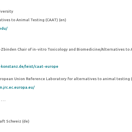
versity
atives to Animal Testing (CAAT) (en)
.edu/
binden Chair of in-vitro Toxicology and Biomedicine/Alternatives to 
-konstanz.de/leist/caat-europe
opean Union Reference Laboratory for alternatives to animal testing 
m.jrc.ec.europa.eu/
 . . .
aft Schweiz (de)