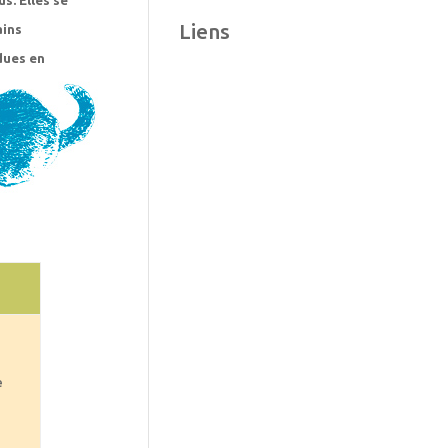
s. Elles se
Liens
ains
dues en
e