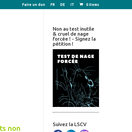
Faire un don
FR
DE
IT
0 Items
Non au test inutile
& cruel de nage
forcée ! - Signez la
pétition !
Suivez la LSCV
ats non