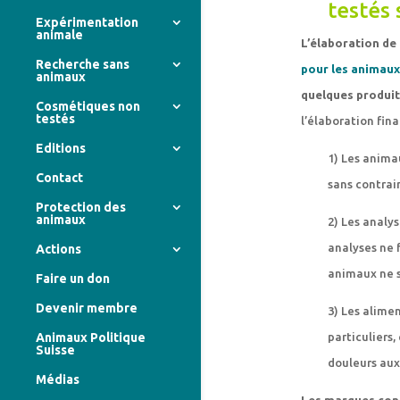
testés 
Expérimentation
animale
L’élaboration de
Recherche sans
pour les animaux
animaux
quelques produit
Cosmétiques non
testés
l’élaboration fin
Editions
1) Les anima
Contact
sans contrai
Protection des
animaux
2) Les analys
analyses ne f
Actions
animaux ne s
Faire un don
Devenir membre
3) Les alime
particuliers,
Animaux Politique
Suisse
douleurs au
Médias