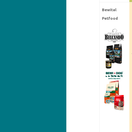
Bewital
Petfood