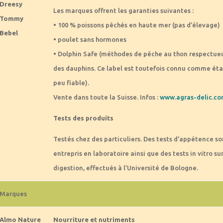
Dreesy
Les marques offrent les garanties suivantes :
Tommy
• 100 % poissons pêchés en haute mer (pas d’élevage)
Bebel
• poulet sans hormones
• Dolphin Safe (méthodes de pêche au thon respectue
des dauphins. Ce label est toutefois connu comme ét
peu fiable).
Vente dans toute la Suisse. Infos :
www.agras-delic.c
Tests des produits
Testés chez des particuliers. Des tests d’appétence so
entrepris en laboratoire ainsi que des tests in vitro sur
digestion, effectués à l’Université de Bologne.
Marques
Almo Nature
Nourriture et nutriments