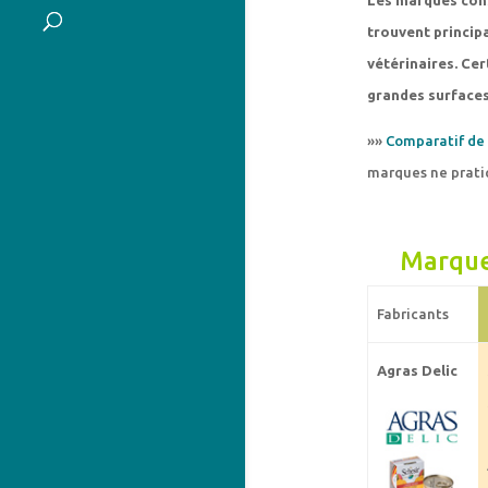
Les marques cons
trouvent princip
vétérinaires. Ce
grandes surfaces
»»
Comparatif de 
marques ne pratiq
Marque
Fabricants
Agras Delic