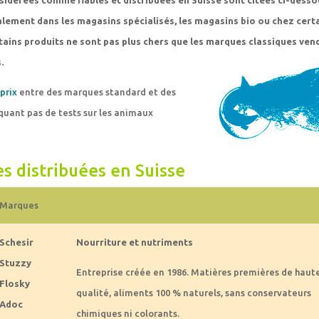
idérées comme fiables et distribuées en Suisse sont citées ci-dessou
alement dans les magasins spécialisés, les magasins bio ou chez cert
rtains produits ne sont pas plus chers que les marques classiques ven
.
prix
entre des marques standard et des
uant pas de tests sur les animaux
s distribuées en Suisse
Marques
Schesir
Nourriture et nutriments
Stuzzy
Entreprise créée en 1986. Matières premières de haut
Flosky
qualité, aliments 100 % naturels, sans conservateurs
Adoc
chimiques ni colorants.