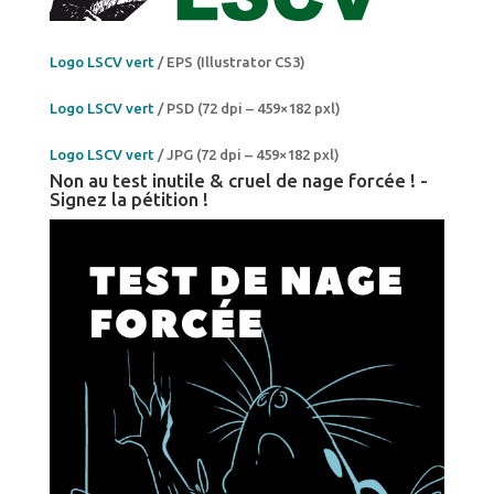
Logo LSCV vert
/ EPS (Illustrator CS3)
Logo LSCV vert
/ PSD (72 dpi – 459×182 pxl)
Logo LSCV vert
/ JPG (72 dpi – 459×182 pxl)
Non au test inutile & cruel de nage forcée ! -
Signez la pétition !