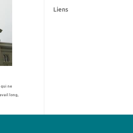
Liens
 qui ne
avail long,