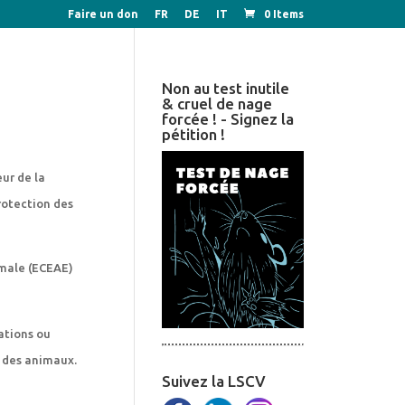
Faire un don
FR
DE
IT
0 Items
Non au test inutile
& cruel de nage
forcée ! - Signez la
pétition !
ur de la
rotection des
imale (ECEAE)
ations ou
n des animaux.
Suivez la LSCV